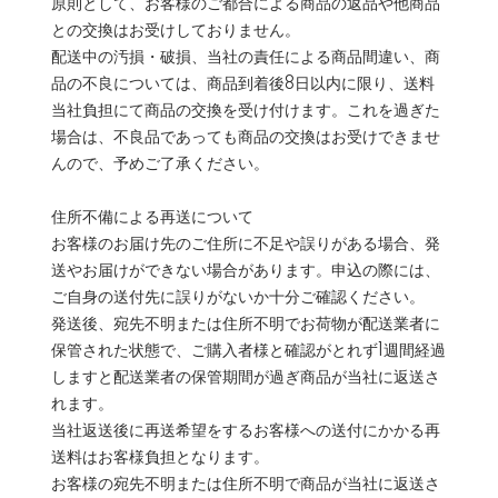
原則として、お客様のご都合による商品の返品や他商品
との交換はお受けしておりません。
配送中の汚損・破損、当社の責任による商品間違い、商
品の不良については、商品到着後8日以内に限り、送料
当社負担にて商品の交換を受け付けます。これを過ぎた
場合は、不良品であっても商品の交換はお受けできませ
んので、予めご了承ください。
住所不備による再送について
お客様のお届け先のご住所に不足や誤りがある場合、発
送やお届けができない場合があります。申込の際には、
ご自身の送付先に誤りがないか十分ご確認ください。
発送後、宛先不明または住所不明でお荷物が配送業者に
保管された状態で、ご購入者様と確認がとれず1週間経過
しますと配送業者の保管期間が過ぎ商品が当社に返送さ
れます。
当社返送後に再送希望をするお客様への送付にかかる再
送料はお客様負担となります。
お客様の宛先不明または住所不明で商品が当社に返送さ