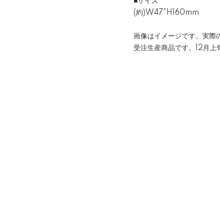
■サイズ
(約)W47*H160mm
画像はイメージです。実際
受注生産商品です。12月上